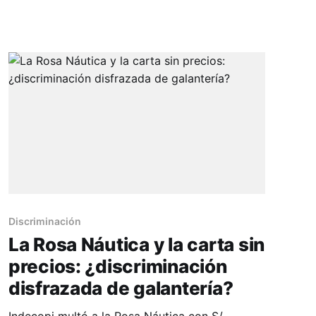
nos celebra como nos merecemos y recibimos
halagos con agradecimientos varios -bien
ganados- por el amor que damos, pero también
- y
Discriminación
La Rosa Náutica y la carta sin
precios: ¿discriminación
disfrazada de galantería?
Indecopi multó a la Rosa Náutica con S/.