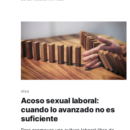
los trabajadores y trabajadoras, así como
reflexionar sobre los retos pendientes que
todavía tenemos para lograr una igualdad real
de oportunidades en el trabajo
elsa
Acoso sexual laboral:
cuando lo avanzado no es
suficiente
Para promover una cultura laboral libre de