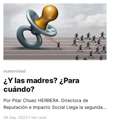
maternidad
¿Y las madres? ¿Para
cuándo?
Por Pilar Chuez HERRERA. Directora de
Reputación e Impacto Social Llega la segunda
semana de mayo y las madres recordamos
08 may. 2022
7 min read
todo lo bonito de la maternidad deseada. Se