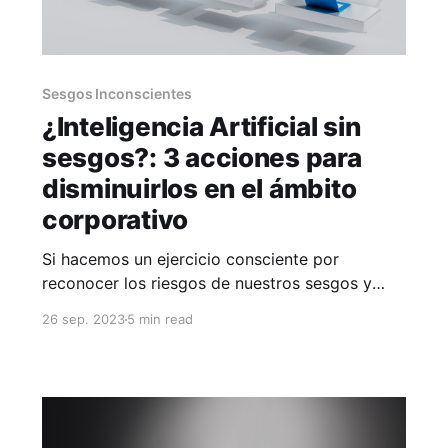
Sesgos Inconscientes
¿Inteligencia Artificial sin
sesgos?: 3 acciones para
disminuirlos en el ámbito
corporativo
Si hacemos un ejercicio consciente por
reconocer los riesgos de nuestros sesgos y
prejuicios, la tecnología puede ser una gran
26 sep. 2023
5 min read
aliada para la igualdad. En 2023, Chat GPT se
integró en las rutinas diarias de miles de
personas, evidenciando el poder transformador
de la Inteligencia Artificial (IA). En el mundo