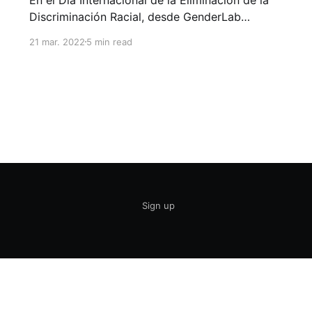
Discriminación Racial, desde GenderLab
queremos compartir algunas reflexiones sobre
21 mar. 2022
5 min read
qué es el racismo, de qué forma se presenta en
nuestras organizaciones y cómo podemos
combatirlo. En 1910, la ciudad de Reno en
Estados Unidos fue escenario de una pelea de
box
Sign up