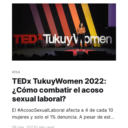
feedback del área de edición solo
elsa
TEDx TukuyWomen 2022:
¿Cómo combatir el acoso
sexual laboral?
El #AcosoSexualLaboral afecta a 4 de cada 10
mujeres y solo el 1% denuncia. A pesar de esto,
la mayoría de organizaciones sigue esperando
08 mar. 2023
1 min read