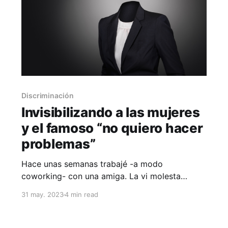
Discriminación
Invisibilizando a las mujeres
y el famoso “no quiero hacer
problemas”
Hace unas semanas trabajé -a modo
coworking- con una amiga. La vi molesta
terminando una reunión. ¿Por qué su enfado? -
31 may. 2023
4 min read
le pregunté-. Resulta que, como parte de su
trabajo, está co-escribiendo un capítulo de un
libro con su jefe. Sin embargo, los correos de