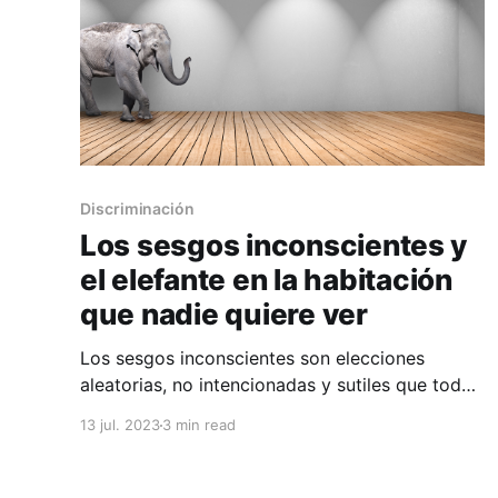
Discriminación
Los sesgos inconscientes y
el elefante en la habitación
que nadie quiere ver
Los sesgos inconscientes son elecciones
aleatorias, no intencionadas y sutiles que todos
y todas hacemos una y otra vez. Estos no son
13 jul. 2023
3 min read
necesariamente negativos, de hecho nos
ayudan a subsistir, ya que no sería posible que
tomemos decisiones conscientes todo el