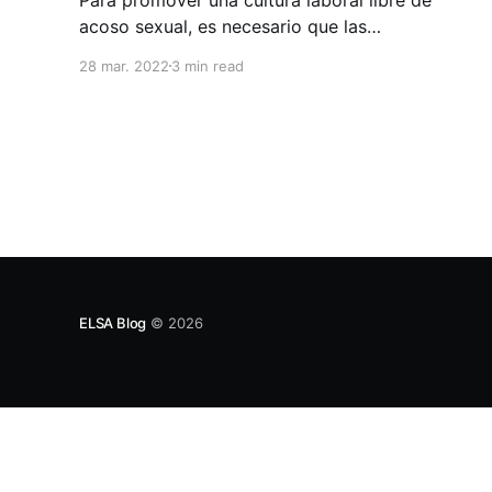
acoso sexual, es necesario que las
organizaciones replanteen algunas estrategias
28 mar. 2022
3 min read
vinculadas a capacitaciones constantes e
integrales, y vinculen de forma más directa a
los líderes en la generación de este cambio
cultural dentro de las empresas. El acoso
sexual laboral es uno de
ELSA Blog
© 2026