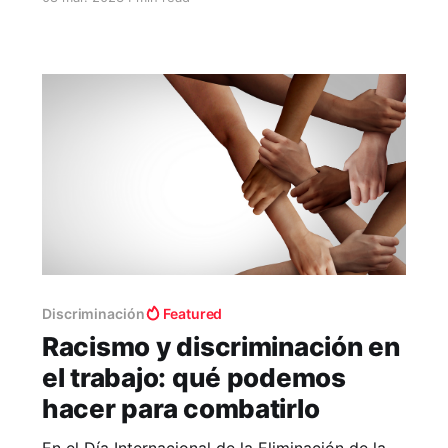
una denuncia para recién actuar. Este tipo de
situaciones no solo genera estrés y ansiedad,
aumenta la brecha salarial de género y limita el
desarrollo profesional
Discriminación
Featured
Racismo y discriminación en
el trabajo: qué podemos
hacer para combatirlo
En el Día Internacional de la Eliminación de la