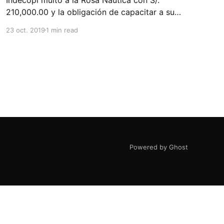
210,000.00 y la obligación de capacitar a su
personal en no discriminación por entregar
23 oct. 2019
1 min read
cartas sin precios a las mujeres. ¿Práctica
discriminatoria por sexo o una atención válida
como parte de la estrategia comercial del
negocio? En estos últimos días
Powered by Ghost