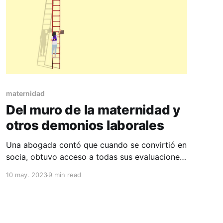
maternidad
Del muro de la maternidad y
otros demonios laborales
Una abogada contó que cuando se convirtió en
socia, obtuvo acceso a todas sus evaluaciones
de desempeño anteriores. En su segundo año
10 may. 2023
9 min read
como asociada, se había perdido una reunión
para llevar a su hijo a la sala de emergencias y,
durante los años posteriores, eso ocupó un
lugar destacado en