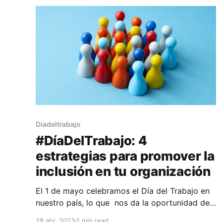
tiempo con las millones de unidades de
información que
Díadeltrabajo
#DíaDelTrabajo: 4
estrategias para promover la
inclusión en tu organización
El 1 de mayo celebramos el Día del Trabajo en
nuestro país, lo que nos da la oportunidad de
reconocer las contribuciones y los logros de
28 abr. 2023
2 min read