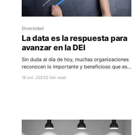
Diversidad
La data es la respuesta para
avanzar en la DEI
Sin duda al día de hoy, muchas organizaciones
reconocen lo importante y beneficioso que es
trabajar en Diversidad, Igualdad e Inclusión
16 oct. 2023
2 min read
(DEI), no sólo porque es algo bueno en sí
mismo -todos/as tenemos derecho a la
igualdad de oportunidades- sino porque
también trae beneficios para las empresas:
mejora la