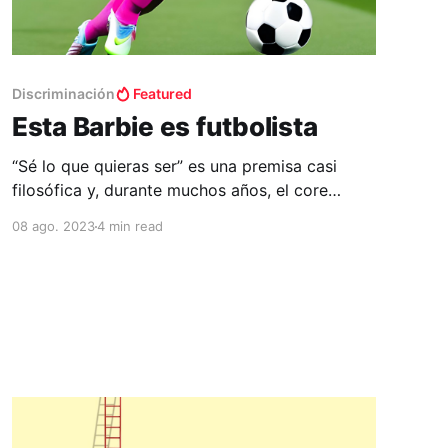
Discriminación
Featured
Esta Barbie es futbolista
“Sé lo que quieras ser” es una premisa casi
filosófica y, durante muchos años, el core
detrás de la naturaleza de Barbie misma. En un
08 ago. 2023
4 min read
siglo donde las mujeres poca o ninguna opción
tenían para ocupar profesiones, formación
académica o representación política, Barbie se
alzó entre las niñas como un