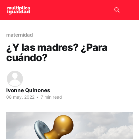
maternidad
¿Y las madres? ¿Para
cuándo?
Ivonne Quinones
08 may. 2022
•
7 min read