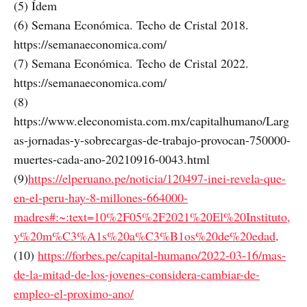
(5) Ídem
(6) Semana Económica. Techo de Cristal 2018.
https://semanaeconomica.com/
(7) Semana Económica. Techo de Cristal 2022.
https://semanaeconomica.com/
(8)
https://www.eleconomista.com.mx/capitalhumano/Larg
as-jornadas-y-sobrecargas-de-trabajo-provocan-750000-
muertes-cada-ano-20210916-0043.html
(9)
https://elperuano.pe/noticia/120497-inei-revela-que-
en-el-peru-hay-8-millones-664000-
madres#:~:text=10%2F05%2F2021%20El%20Instituto,
y%20m%C3%A1s%20a%C3%B1os%20de%20edad
.
(10)
https://forbes.pe/capital-humano/2022-03-16/mas-
de-la-mitad-de-los-jovenes-considera-cambiar-de-
empleo-el-proximo-ano/