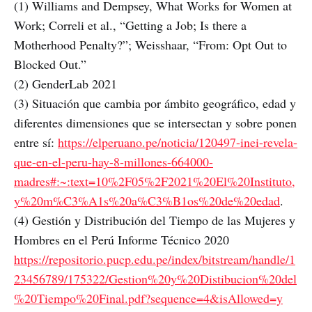
(1) Williams and Dempsey, What Works for Women at
Work; Correli et al., “Getting a Job; Is there a
Motherhood Penalty?”; Weisshaar, “From: Opt Out to
Blocked Out.”
(2) GenderLab 2021
(3) Situación que cambia por ámbito geográfico, edad y
diferentes dimensiones que se intersectan y sobre ponen
entre sí:
https://elperuano.pe/noticia/120497-inei-revela-
que-en-el-peru-hay-8-millones-664000-
madres#:~:text=10%2F05%2F2021%20El%20Instituto,
y%20m%C3%A1s%20a%C3%B1os%20de%20edad
.
(4) Gestión y Distribución del Tiempo de las Mujeres y
Hombres en el Perú Informe Técnico 2020
https://repositorio.pucp.edu.pe/index/bitstream/handle/1
23456789/175322/Gestion%20y%20Distibucion%20del
%20Tiempo%20Final.pdf?sequence=4&isAllowed=y