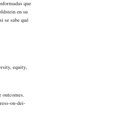
 informadas que
ldstein en su
si se sabe qué
rsity, equity,
e outcomes.
ress-on-dei-