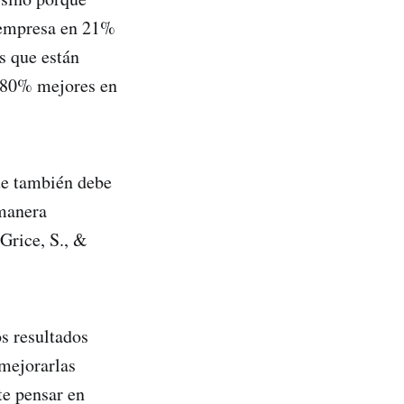
a empresa en 21%
s que están
 180% mejores en
que también debe
 manera
Grice, S., &
s resultados
 mejorarlas
te pensar en