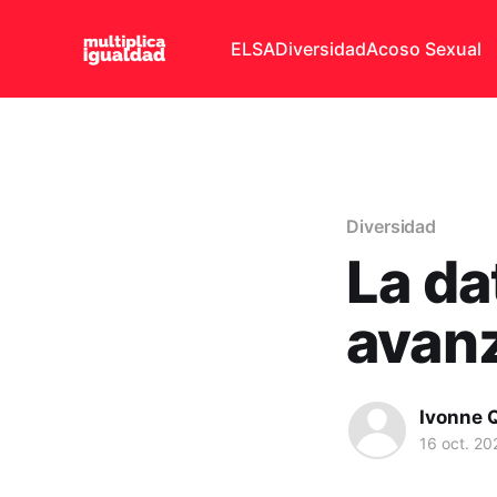
ELSA
Diversidad
Acoso Sexual
Diversidad
La da
avanz
Ivonne 
16 oct. 20