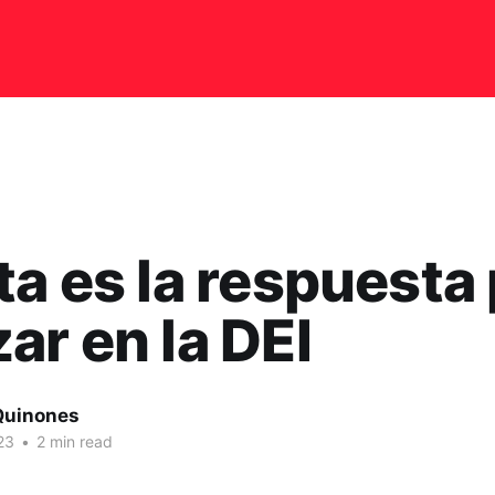
ta es la respuesta
ar en la DEI
Quinones
23
•
2 min read