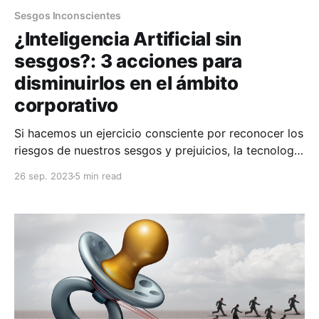
Sesgos Inconscientes
¿Inteligencia Artificial sin
sesgos?: 3 acciones para
disminuirlos en el ámbito
corporativo
Si hacemos un ejercicio consciente por reconocer los
riesgos de nuestros sesgos y prejuicios, la tecnología
puede ser una gran aliada para la igualdad. En 2023,
26 sep. 2023
5 min read
Chat GPT se integró en las rutinas diarias de miles de
personas, evidenciando el poder transformador de la
Inteligencia Artificial (IA). En el mundo