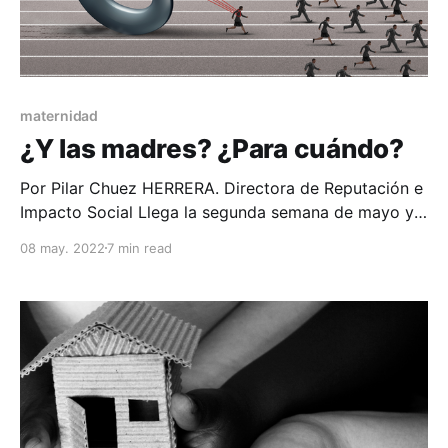
maternidad
¿Y las madres? ¿Para cuándo?
Por Pilar Chuez HERRERA. Directora de Reputación e
Impacto Social Llega la segunda semana de mayo y
las madres recordamos todo lo bonito de la
08 may. 2022
7 min read
maternidad deseada. Se nos celebra como nos
merecemos y recibimos halagos con
agradecimientos varios -bien ganados- por el amor
que damos, pero también - y