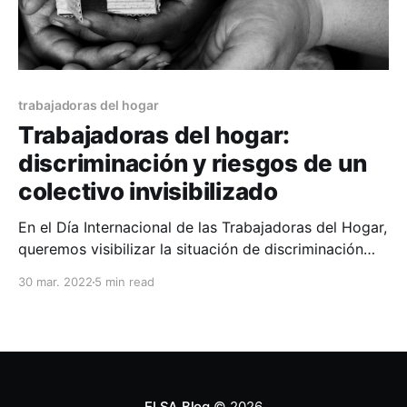
trabajadoras del hogar
Trabajadoras del hogar:
discriminación y riesgos de un
colectivo invisibilizado
En el Día Internacional de las Trabajadoras del Hogar,
queremos visibilizar la situación de discriminación
estructural que enfrenta este colectivo y ofrecer una
30 mar. 2022
5 min read
mirada interseccional que considere diferentes
variables que se entrecruzan, con el objetivo de
aproximarnos a la adecuada comprensión de la
problemática que atraviesa en el país. La
ELSA Blog
© 2026