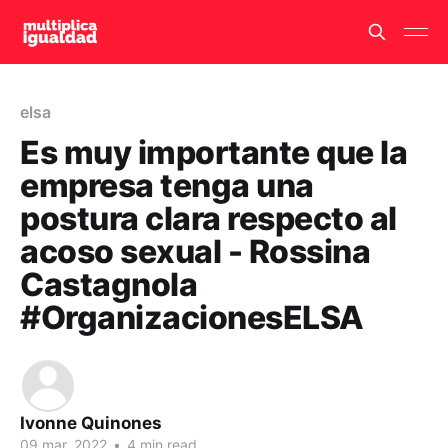
elsa
Es muy importante que la
empresa tenga una
postura clara respecto al
acoso sexual - Rossina
Castagnola
#OrganizacionesELSA
Ivonne Quinones
09 mar. 2022
•
4 min read