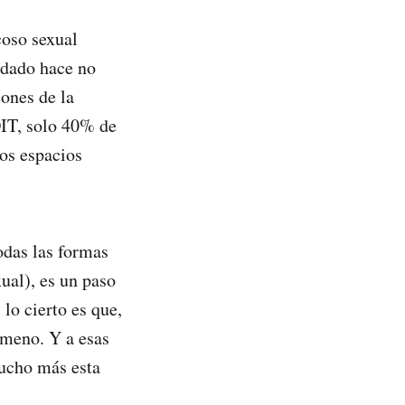
coso sexual
rdado hace no
iones de la
OIT, solo 40% de
los espacios
odas las formas
ual), es un paso
lo cierto es que,
ómeno. Y a esas
mucho más esta