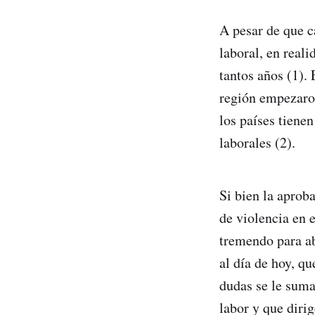
A pesar de que c
laboral, en real
tantos años (1). 
región empezaron
los países tiene
laborales (2).
Si bien la aprob
de violencia en 
tremendo para ab
al día de hoy, q
dudas se le suma
labor y que diri