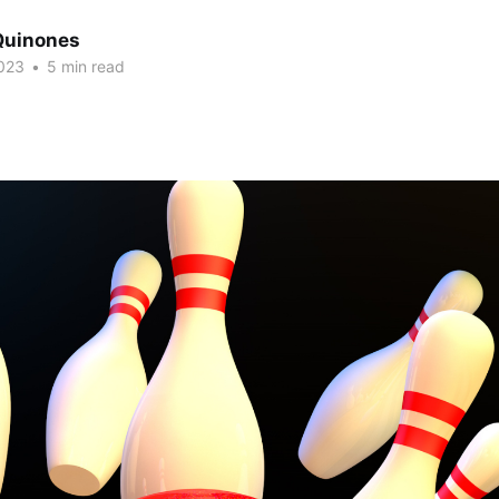
Quinones
023
•
5 min read