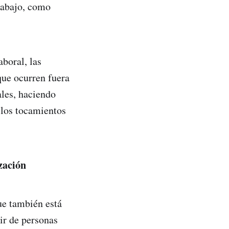
trabajo, como
aboral, las
que ocurren fuera
ales, haciendo
 los tocamientos
zación
ue también está
ir de personas