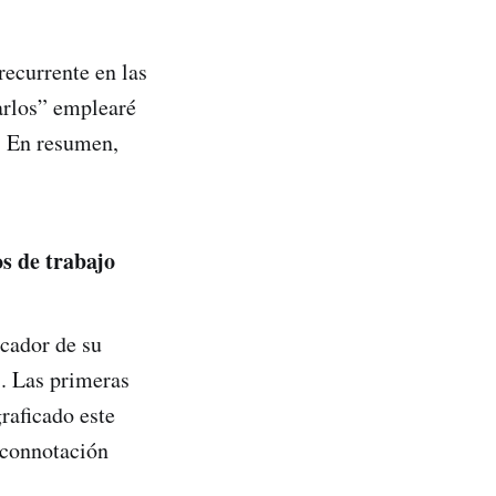
ecurrente en las
arlos” emplearé
. En resumen,
os de trabajo
scador de su
). Las primeras
raficado este
 connotación