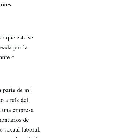
iores
r que este se
seada por la
ante o
n parte de mi
o a raíz del
a una empresa
mentarios de
o sexual laboral,