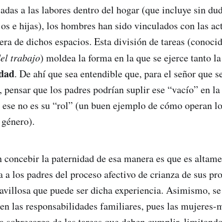
adas a las labores dentro del hogar (que incluye sin du
jos e hijas), los hombres han sido vinculados con las ac
era de dichos espacios. Esta división de tareas (conoci
del trabajo
) moldea la forma en la que se ejerce tanto la
idad
. De ahí que sea entendible que, para el señor que s
a, pensar que los padres podrían suplir ese “vacío” en la
 ese no es su “rol” (un buen ejemplo de cómo operan l
 género).
 concebir la paternidad de esa manera es que es altam
a a los padres del proceso afectivo de crianza de sus pro
ravillosa que puede ser dicha experiencia. Asimismo, se
 en las responsabilidades familiares, pues las mujeres-
 sobrecarga de las tareas que deben cumplir, limitando