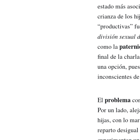
estado más asoci
crianza de los hi
“productivas” fu
división sexual 
patern
como la
final de la charl
una opción, pues
inconscientes de
problema
El
con
Por un lado, alej
hijas, con lo ma
reparto desigual
experimentan una