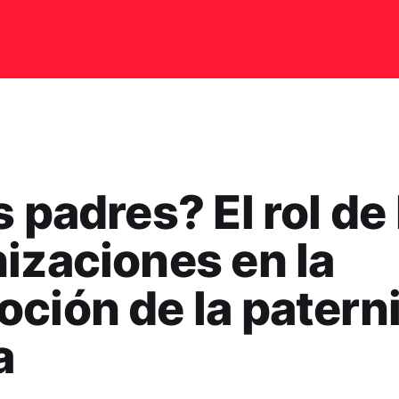
s padres? El rol de 
izaciones en la
ción de la patern
a