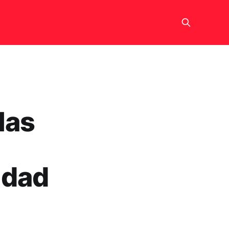
las
idad