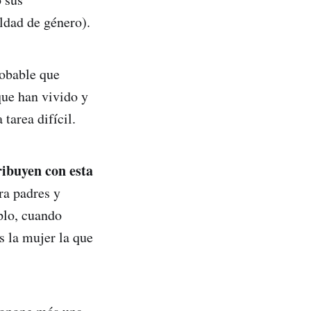
ldad de género).
robable que
que han vivido y
tarea difícil.
ribuyen con esta
ra padres y
plo, cuando
s la mujer la que