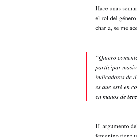
Hace unas semana
el rol del género
charla, se me ac
“
Quiero comenta
participar masiv
indicadores de d
es que esté en c
ter
en manos de
El argumento del
femenino tiene u