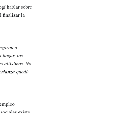
ogí hablar sobre
 finalizar la
zaron a
l hogar, los
es altísimos. No
crianza
quedó
 empleo
sociales existe