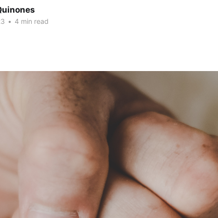
Quinones
23
•
4 min read