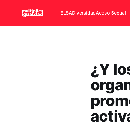
ELSA
Diversidad
Acoso Sexual
¿Y lo
organ
promo
activ