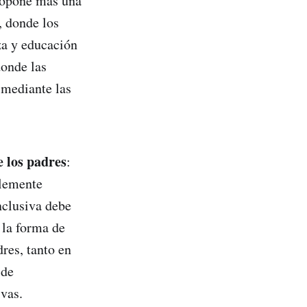
propone más una
, donde los
za y educación
donde las
 mediante las
e los padres
:
plemente
nclusiva debe
 la forma de
dres, tanto en
 de
vas.