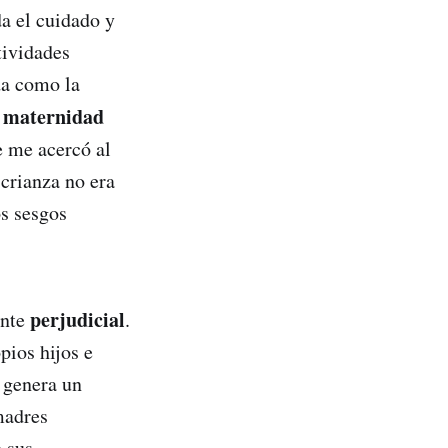
da el cuidado y
tividades
da como la
maternidad
e me acercó al
 crianza no era
os sesgos
perjudicial
ente
.
pios hijos e
 genera un
madres
 sus