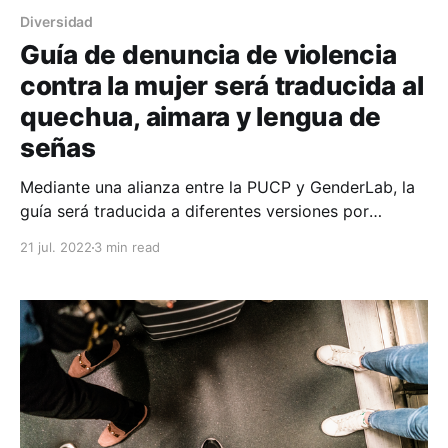
Diversidad
Guía de denuncia de violencia
contra la mujer será traducida al
quechua, aimara y lengua de
señas
Mediante una alianza entre la PUCP y GenderLab, la
guía será traducida a diferentes versiones por
expertos de la PUCP, además de producir una
21 jul. 2022
3 min read
versión en audiolibro. En esta guía se pone en
conocimiento los derechos que tienen las mujeres
que denuncian y se ofrecen argumentos legales para
exigirlos, con