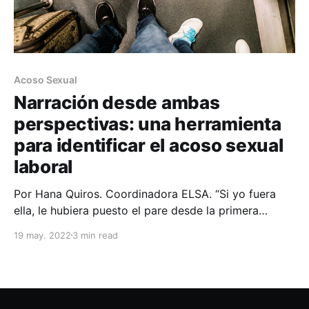
Acoso Sexual
Narración desde ambas
perspectivas: una herramienta
para identificar el acoso sexual
laboral
Por Hana Quiros. Coordinadora ELSA. “Si yo fuera
ella, le hubiera puesto el pare desde la primera
invitación a salir.” “Yo jamás me hubiera quedado
19 may. 2022
3 min read
callado si me hubiesen estado haciendo esos
comentarios." “De estar en una situación similar, yo
definitivamente hubiese denunciado.” Cuando
escuchamos un relato de hostigamiento